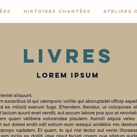
ées
Histoires chantées
Ateliers 
livres
lorem ipsum
eniet aliquunt.
 exceribus id qui utemporio vollite qui aboruptatet officip sap
d es milicid exerum fuga. Ehendem. Iberatur, ut volorpores s
t lacium quunt enet vendit, aut accum labore pos quo et reroria
em quam velibera volorendae plautem. Aximill atquia veles 
 aut dolest endit odit estrum eum resequi scidebis mo destru
porpo ruptatem. Et quam, to qui nisi tectur aut vento illoraes
rem inciis as dolliti utae plaut faciati corem que sitatum auda