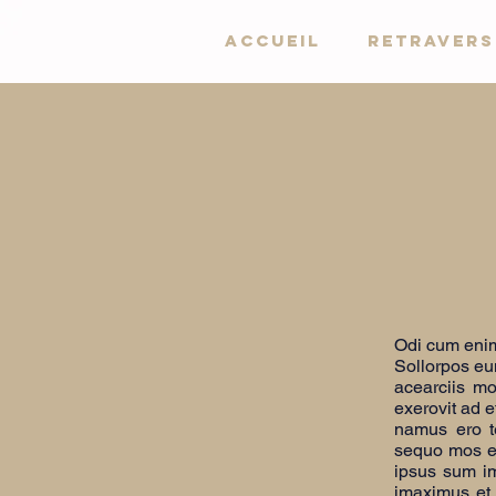
Accueil
Retravers
Odi cum enim
Sollorpos eum
acearciis mo
exerovit ad e
namus ero t
sequo mos et
ipsus sum im
imaximus et 