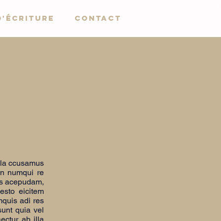
d'écriture
Contact
ella ccusamus
in numqui re
tis acepudam,
esto eicitem
mquis adi res
sunt quia vel
ectur ab illa