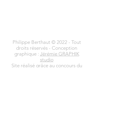
Philippe Berthaut © 2022 - Tout
droits réservés - Conception
graphique :
Jérémie GRAPHIK
studio
Site réalisé grâce au concours du
Centre Régional des Lettres de
Midi Pyrénées (bourse 2015)