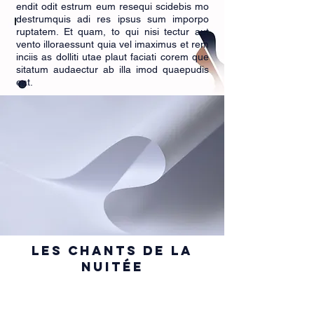
endit odit estrum eum resequi scidebis mo
destrumquis adi res ipsus sum imporpo
ruptatem. Et quam, to qui nisi tectur aut
vento illoraessunt quia vel imaximus et rem
inciis as dolliti utae plaut faciati corem que
sitatum audaectur ab illa imod quaepudis
eat.
les chants de la
nuitée