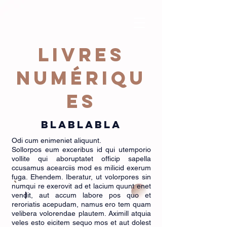
livres
numériqu
es
blablabla
Odi cum enimeniet aliquunt.
Sollorpos eum exceribus id qui utemporio
vollite qui aboruptatet officip sapella
ccusamus acearciis mod es milicid exerum
fuga. Ehendem. Iberatur, ut volorpores sin
numqui re exerovit ad et lacium quunt enet
vendit, aut accum labore pos quo et
reroriatis acepudam, namus ero tem quam
velibera volorendae plautem. Aximill atquia
veles esto eicitem sequo mos et aut dolest